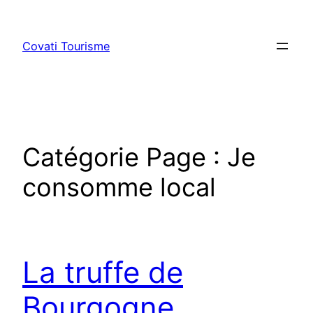
Aller
au
Covati Tourisme
contenu
Catégorie Page :
Je
consomme local
La truffe de
Bourgogne