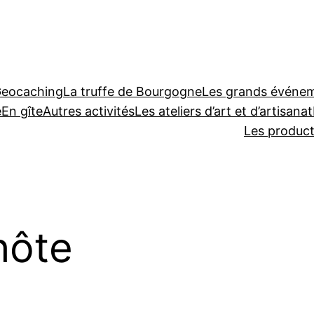
Geocaching
La truffe de Bourgogne
Les grands événeme
e
En gîte
Autres activités
Les ateliers d’art et d’artisanat
Les produc
hôte