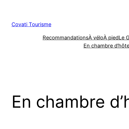
Aller
au
contenu
Covati Tourisme
Recommandations
À vélo
À pied
Le 
En chambre d’hôt
En chambre d’