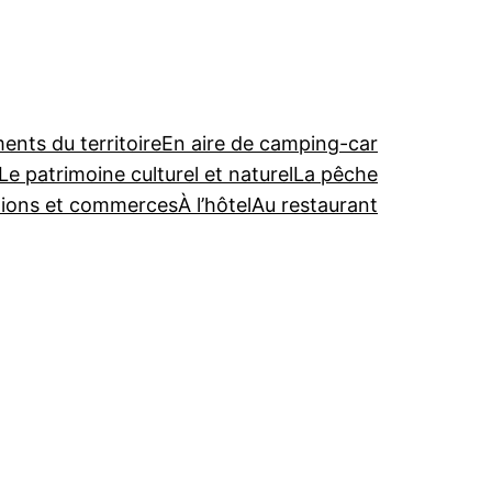
nts du territoire
En aire de camping-car
Le patrimoine culturel et naturel
La pêche
tions et commerces
À l’hôtel
Au restaurant