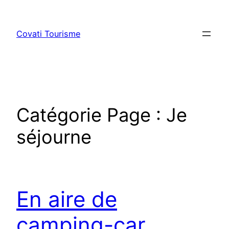
Aller
au
Covati Tourisme
contenu
Catégorie Page :
Je
séjourne
En aire de
camping-car