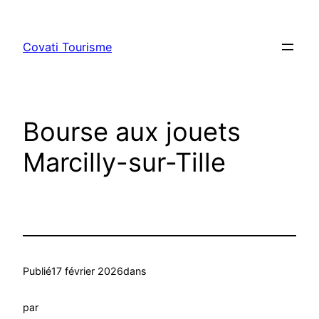
Aller
au
Covati Tourisme
contenu
Bourse aux jouets
Marcilly-sur-Tille
Publié
17 février 2026
dans
par