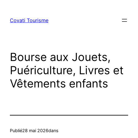
Aller
au
Covati Tourisme
contenu
Bourse aux Jouets,
Puériculture, Livres et
Vêtements enfants
Publié
28 mai 2026
dans