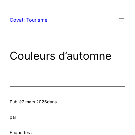
Aller
au
Covati Tourisme
contenu
Couleurs d’automne
Publié
7 mars 2026
dans
par
Étiquettes :