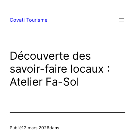
Aller
au
Covati Tourisme
contenu
Découverte des
savoir-faire locaux :
Atelier Fa-Sol
Publié
12 mars 2026
dans