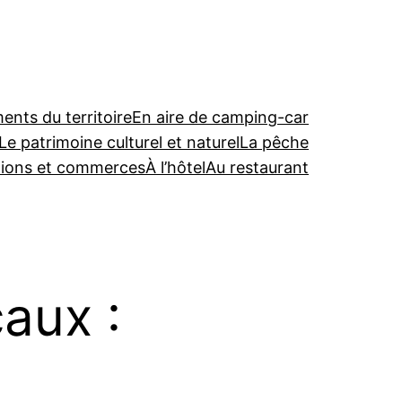
nts du territoire
En aire de camping-car
Le patrimoine culturel et naturel
La pêche
tions et commerces
À l’hôtel
Au restaurant
aux :