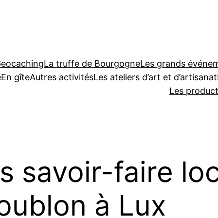
Geocaching
La truffe de Bourgogne
Les grands événeme
e
En gîte
Autres activités
Les ateliers d’art et d’artisanat
Les produc
 savoir-faire loc
houblon à Lux