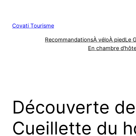
Aller
au
contenu
Covati Tourisme
Recommandations
À vélo
À pied
Le 
En chambre d’hôt
Découverte des
Cueillette du 