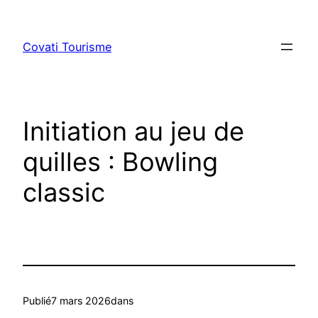
Aller
au
Covati Tourisme
contenu
Initiation au jeu de
quilles : Bowling
classic
Publié
7 mars 2026
dans