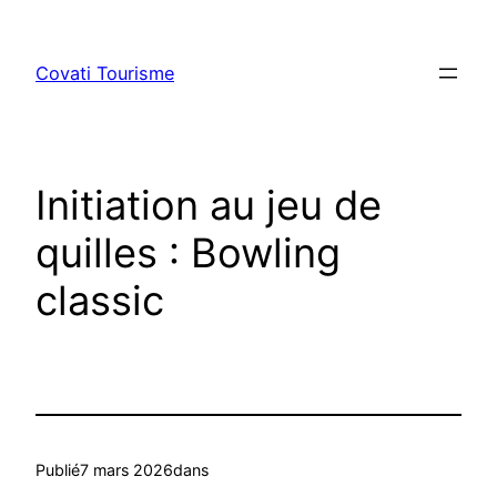
Aller
au
Covati Tourisme
contenu
Initiation au jeu de
quilles : Bowling
classic
Publié
7 mars 2026
dans