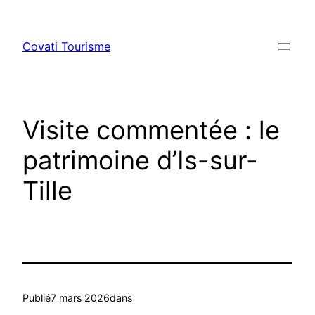
Aller
au
Covati Tourisme
contenu
Visite commentée : le
patrimoine d’Is-sur-
Tille
Publié
7 mars 2026
dans