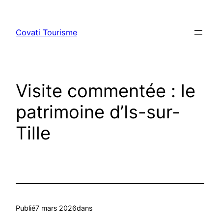
Aller
au
Covati Tourisme
contenu
Visite commentée : le
patrimoine d’Is-sur-
Tille
Publié
7 mars 2026
dans