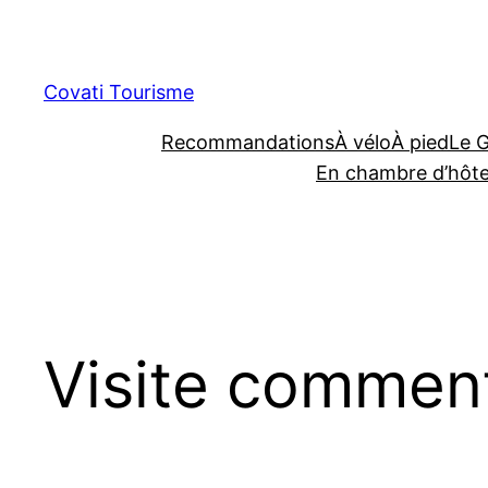
Aller
au
contenu
Covati Tourisme
Recommandations
À vélo
À pied
Le 
En chambre d’hôt
Visite comment