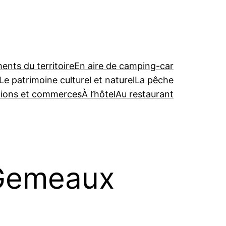
nts du territoire
En aire de camping-car
Le patrimoine culturel et naturel
La pêche
tions et commerces
À l’hôtel
Au restaurant
 Gemeaux