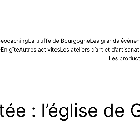
Geocaching
La truffe de Bourgogne
Les grands événeme
e
En gîte
Autres activités
Les ateliers d’art et d’artisanat
Les produc
ée : l’église de