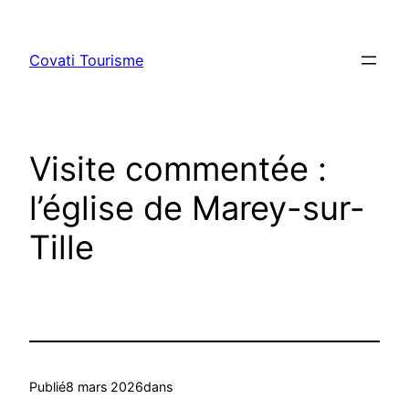
Aller
au
Covati Tourisme
contenu
Visite commentée :
l’église de Marey-sur-
Tille
Publié
8 mars 2026
dans