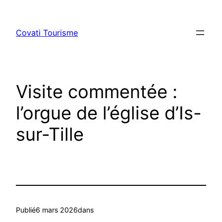
Aller
au
Covati Tourisme
contenu
Visite commentée :
l’orgue de l’église d’Is-
sur-Tille
Publié
6 mars 2026
dans