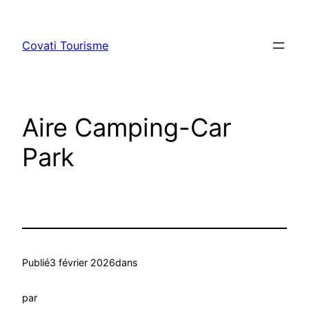
Aller
au
Covati Tourisme
contenu
Aire Camping-Car
Park
Publié
3 février 2026
dans
par