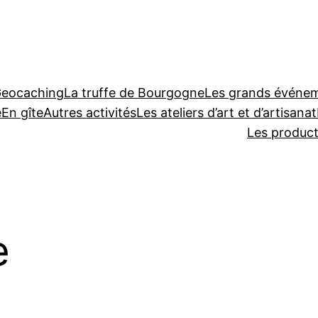
Geocaching
La truffe de Bourgogne
Les grands événeme
e
En gîte
Autres activités
Les ateliers d’art et d’artisanat
Les produc
e