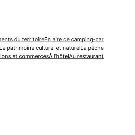
nts du territoire
En aire de camping-car
Le patrimoine culturel et naturel
La pêche
tions et commerces
À l’hôtel
Au restaurant