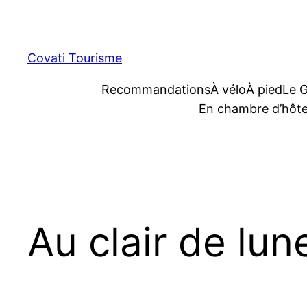
Aller
au
contenu
Covati Tourisme
Recommandations
À vélo
À pied
Le 
En chambre d’hôt
Au clair de lun