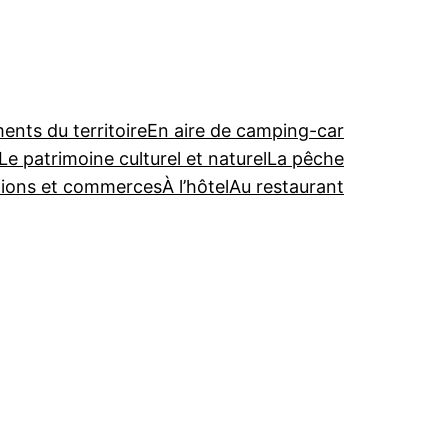
nts du territoire
En aire de camping-car
Le patrimoine culturel et naturel
La pêche
tions et commerces
À l’hôtel
Au restaurant