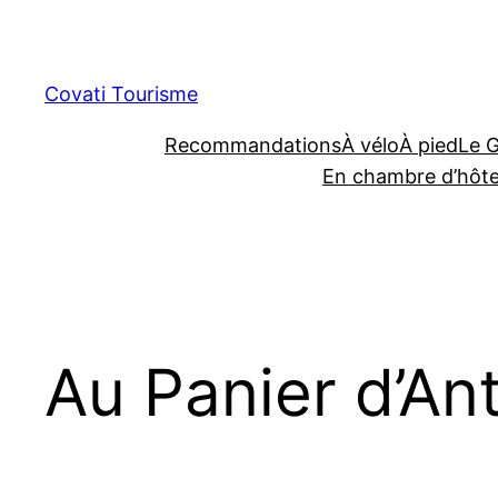
Aller
au
contenu
Covati Tourisme
Recommandations
À vélo
À pied
Le 
En chambre d’hôt
Au Panier d’An