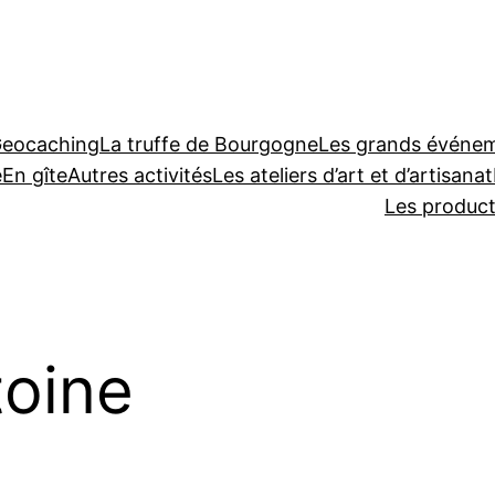
Geocaching
La truffe de Bourgogne
Les grands événeme
e
En gîte
Autres activités
Les ateliers d’art et d’artisanat
Les produc
toine