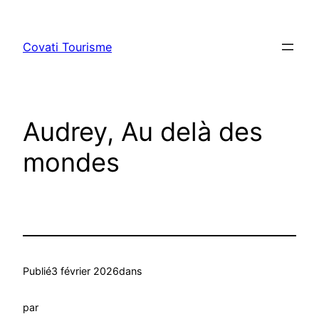
Aller
au
Covati Tourisme
contenu
Audrey, Au delà des
mondes
Publié
3 février 2026
dans
par