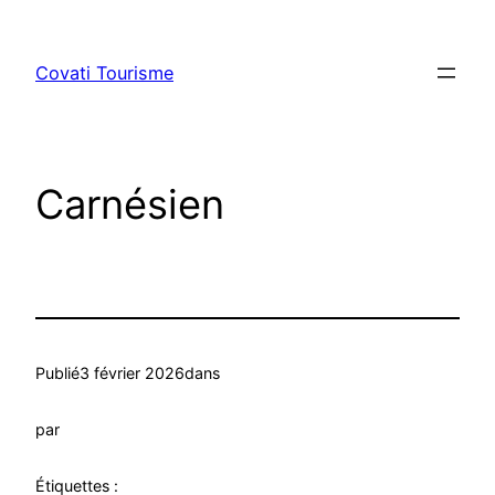
Aller
au
Covati Tourisme
contenu
Carnésien
Publié
3 février 2026
dans
par
Étiquettes :