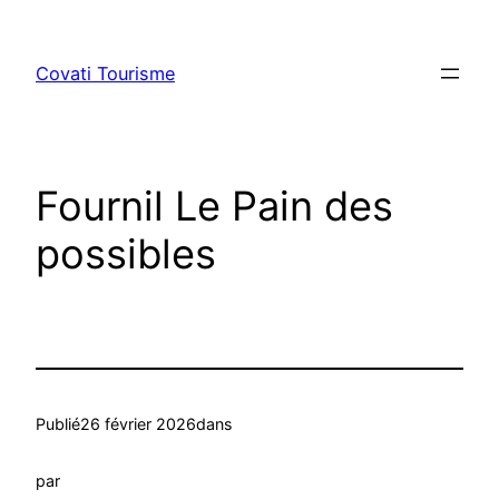
Aller
au
Covati Tourisme
contenu
Fournil Le Pain des
possibles
Publié
26 février 2026
dans
par