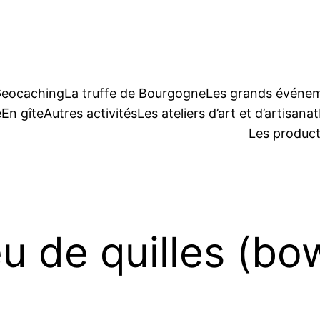
Geocaching
La truffe de Bourgogne
Les grands événeme
e
En gîte
Autres activités
Les ateliers d’art et d’artisanat
Les produc
eu de quilles (bo