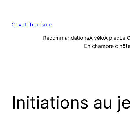
Aller
au
contenu
Covati Tourisme
Recommandations
À vélo
À pied
Le 
En chambre d’hôt
Initiations au j