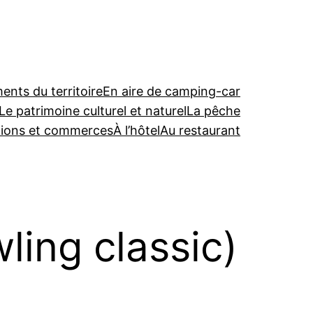
nts du territoire
En aire de camping-car
Le patrimoine culturel et naturel
La pêche
tions et commerces
À l’hôtel
Au restaurant
wling classic)