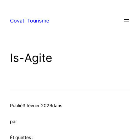
Aller
au
Covati Tourisme
contenu
Is-Agite
Publié
3 février 2026
dans
par
Étiquettes :