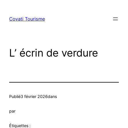
Aller
au
Covati Tourisme
contenu
L’ écrin de verdure
Publié
3 février 2026
dans
par
Étiquettes :