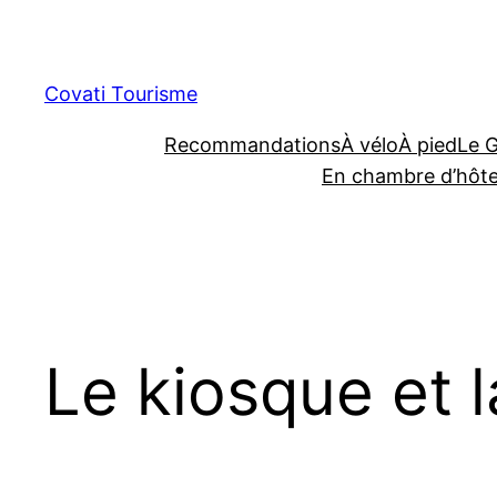
Aller
au
contenu
Covati Tourisme
Recommandations
À vélo
À pied
Le 
En chambre d’hôt
Le kiosque et l