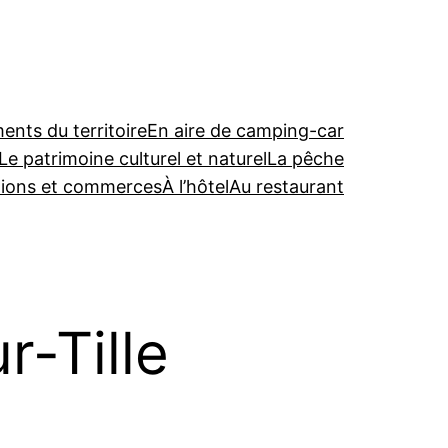
nts du territoire
En aire de camping-car
Le patrimoine culturel et naturel
La pêche
tions et commerces
À l’hôtel
Au restaurant
r-Tille