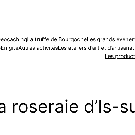
Geocaching
La truffe de Bourgogne
Les grands événeme
e
En gîte
Autres activités
Les ateliers d’art et d’artisanat
Les produc
a roseraie d’Is-su