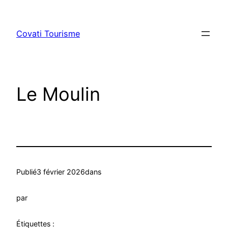
Aller
au
Covati Tourisme
contenu
Le Moulin
Publié
3 février 2026
dans
par
Étiquettes :