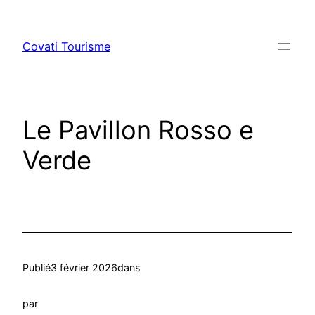
Aller
au
Covati Tourisme
contenu
Le Pavillon Rosso e
Verde
Publié
3 février 2026
dans
par