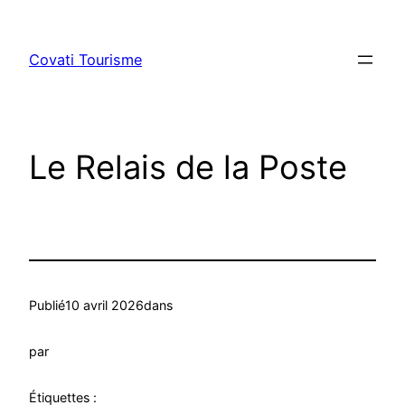
Aller
au
Covati Tourisme
contenu
Le Relais de la Poste
Publié
10 avril 2026
dans
par
Étiquettes :