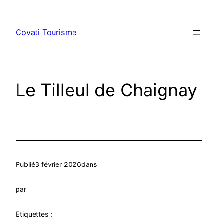
Aller
au
Covati Tourisme
contenu
Le Tilleul de Chaignay
Publié
3 février 2026
dans
par
Étiquettes :