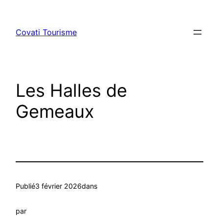
Aller
au
Covati Tourisme
contenu
Les Halles de
Gemeaux
Publié
3 février 2026
dans
par