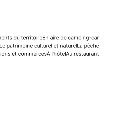
nts du territoire
En aire de camping-car
Le patrimoine culturel et naturel
La pêche
tions et commerces
À l’hôtel
Au restaurant