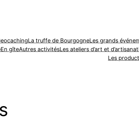
Geocaching
La truffe de Bourgogne
Les grands événeme
e
En gîte
Autres activités
Les ateliers d’art et d’artisanat
Les produc
s