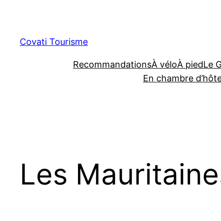
Aller
au
contenu
Covati Tourisme
Recommandations
À vélo
À pied
Le 
En chambre d’hôt
Les Mauritaine