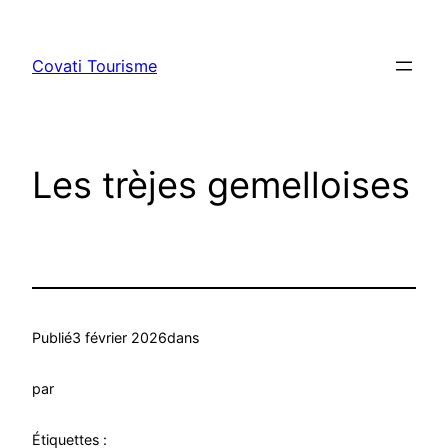
Aller
au
Covati Tourisme
contenu
Les trèjes gemelloises
Publié
3 février 2026
dans
par
Étiquettes :