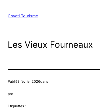
Aller
au
Covati Tourisme
contenu
Les Vieux Fourneaux
Publié
3 février 2026
dans
par
Étiquettes :