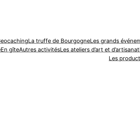
Geocaching
La truffe de Bourgogne
Les grands événeme
e
En gîte
Autres activités
Les ateliers d’art et d’artisanat
Les produc
o