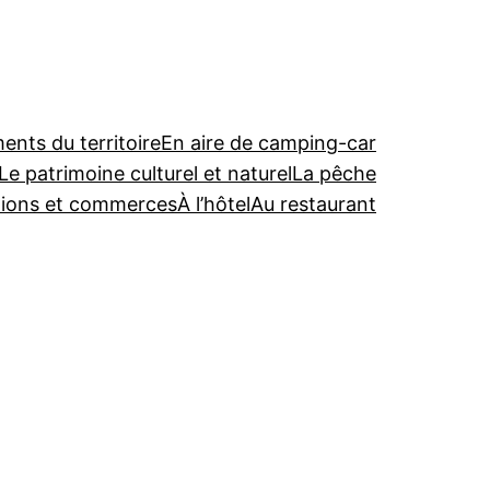
nts du territoire
En aire de camping-car
Le patrimoine culturel et naturel
La pêche
tions et commerces
À l’hôtel
Au restaurant