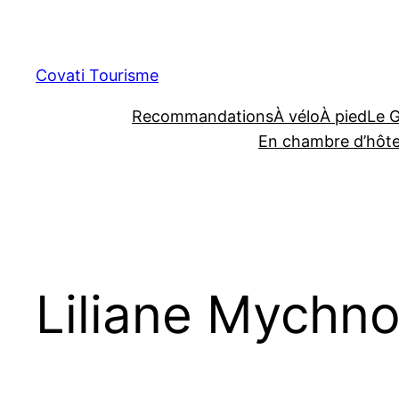
Aller
au
contenu
Covati Tourisme
Recommandations
À vélo
À pied
Le 
En chambre d’hôt
Liliane Mychn