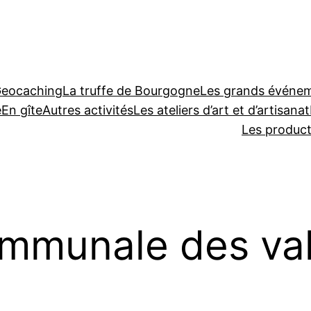
Geocaching
La truffe de Bourgogne
Les grands événeme
e
En gîte
Autres activités
Les ateliers d’art et d’artisanat
Les produc
mmunale des vall