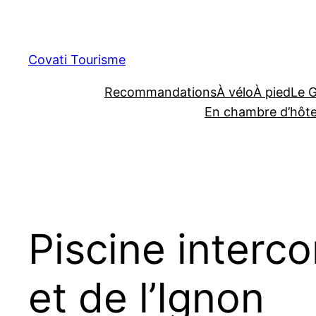
Aller
au
contenu
Covati Tourisme
Recommandations
À vélo
À pied
Le 
En chambre d’hôt
Piscine interco
et de l’Ignon