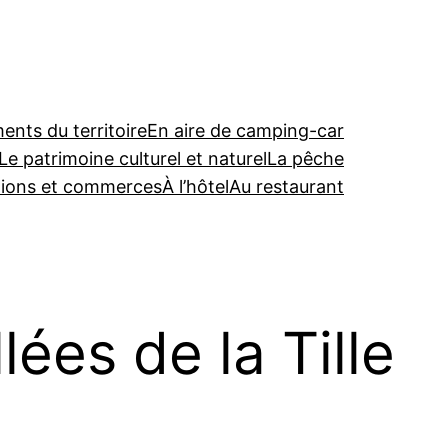
nts du territoire
En aire de camping-car
Le patrimoine culturel et naturel
La pêche
tions et commerces
À l’hôtel
Au restaurant
ées de la Tille