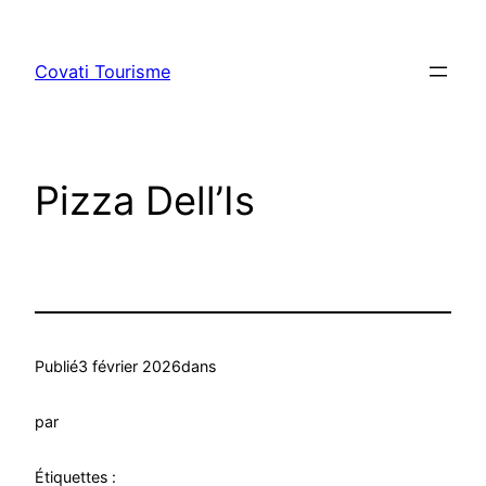
Aller
au
Covati Tourisme
contenu
Pizza Dell’Is
Publié
3 février 2026
dans
par
Étiquettes :