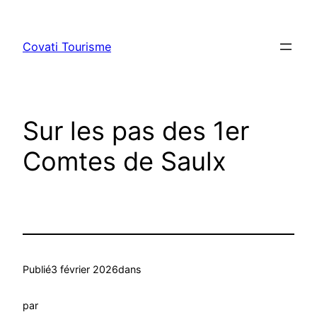
Aller
au
Covati Tourisme
contenu
Sur les pas des 1er
Comtes de Saulx
Publié
3 février 2026
dans
par