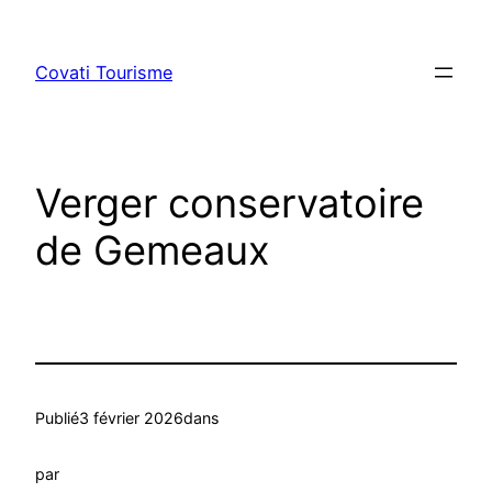
Aller
au
Covati Tourisme
contenu
Verger conservatoire
de Gemeaux
Publié
3 février 2026
dans
par