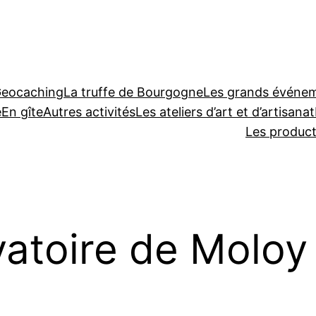
Geocaching
La truffe de Bourgogne
Les grands événeme
e
En gîte
Autres activités
Les ateliers d’art et d’artisanat
Les produc
atoire de Moloy