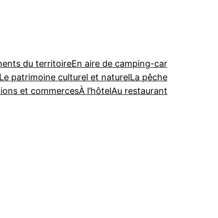
nts du territoire
En aire de camping-car
Le patrimoine culturel et naturel
La pêche
tions et commerces
À l’hôtel
Au restaurant