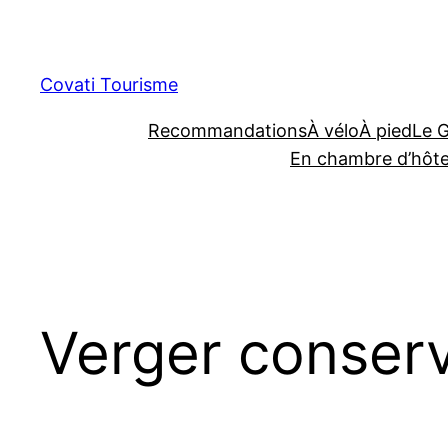
Aller
au
contenu
Covati Tourisme
Recommandations
À vélo
À pied
Le 
En chambre d’hôt
Verger conserv