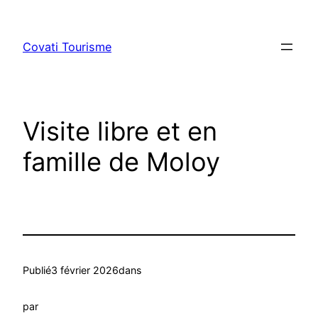
Aller
au
Covati Tourisme
contenu
Visite libre et en
famille de Moloy
Publié
3 février 2026
dans
par